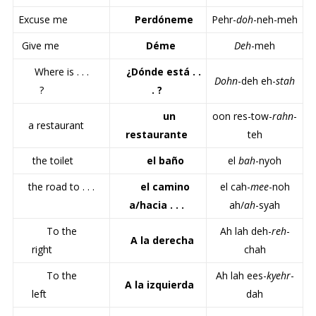
Excuse me
Perdóneme
Pehr-
doh
-neh-meh
Give me
Déme
Deh
-meh
Where is . . .
¿Dónde está . .
Dohn
-deh eh-
stah
?
. ?
un
oon res-tow-
rahn
-
a restaurant
restaurante
teh
the toilet
el baño
el
bah
-nyoh
the road to . . .
el camino
el cah-
mee
-noh
a/hacia . . .
ah/
ah
-syah
To the
Ah lah deh-
reh
-
A la derecha
right
chah
To the
Ah lah ees-
kyehr
-
A la izquierda
left
dah