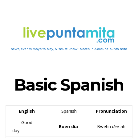
news, events, ways to play, & “must-know” places in & around punta mita
Basic Spanish
English
Spanish
Pronunciation
Good
Buen día
Bwehn
dee
-ah
day