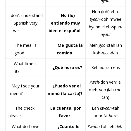
nyohl
Noh (loh) ehn-
I don’t understand
No (lo)
tyehn
-doh mwee
Spanish very
entiendo muy
byehn el eh-spah-
well.
bien el español.
nyohl
The meal is
Me gusta la
Meh
goo
-stah lah
good.
comida.
koh-
mee
-dah
What time is
¿Qué hora es?
Keh
oh
-rah ehs
it?
Pweh
-doh vehr el
May I see your
¿Puedo ver el
meh-
noo
(lah
car
-
menu?
menú (la carta)?
tah)
The check,
La cuenta, por
Lah
kwehn
-tah
please.
favor.
pohr fa-
borh
What do I owe
¿Cuánto le
Kwahn
-toh leh
deh
-