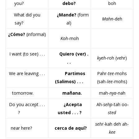
you?
debo?
boh
What did you
¿Mande?
(form
Mahn
-deh
say?
al)
¿Cómo?
(informal)
Koh
-moh
I want (to see) . . .
Quiero (ver) .
kyeh
-roh (vehr)
. .
We are leaving . . .
Partimos
Pahr-
tee
-mohs
(Salimos) . . .
(sah-
lee
-mohs)
tomorrow.
mañana.
mah-
nya
-nah
Do you accept . . .
¿Acepta
Ah-
sehp
-tah oo-
?
usted . . . ?
sted
sehr
-kah deh ah-
near here?
cerca de aquí?
kee