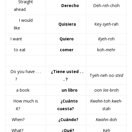
Straight
Derecho
Deh-
reh
-choh
ahead
I would
Quisiera
Key-
syeh
-rah
like
I want
Quiero
Kyeh
-roh
to eat
comer
koh-
mehr
Do you have . . .
¿Tiene usted . .
Tyeh-neh oo-
sted
?
. ?
a book
un libro
oon
lee
-broh
How much is
¿Cuánto
Kwahn
-toh
kweh
-
it?
cuesta?
stah
When?
¿Cuándo?
Kwahn
-doh
What?
¿Qué?
Keh