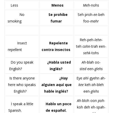
Less
Menos
Meh
-nohs
No
Se prohibe
Seh proh-
ee
-beh
smoking
fumar
foo-
mahr
Reh-peh-
lehn
-
Insect
Repelente
teh
cohn
-trah een-
repellent
contra insectos
sehk
-tohs
Do you speak
¿Habla usted
Ah
-blah oo-
English?
inglés?
sted
een-
glehs
Is there anyone
¿Hay
Eye
ahl
-gyehn ah-
here who speaks
alguien aquí que
kee
keh
ah
-bleh
English?
hable inglés?
een-
glehs
Ah
-bloh oon
poh
-
I speak a little
Hablo un poco
koh deh eh-spah-
Spanish.
de español.