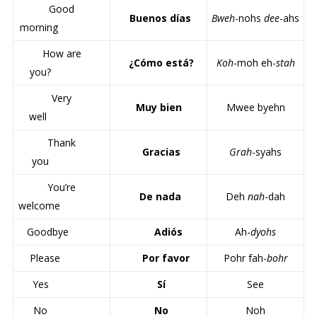
Good
Buenos días
Bweh
-nohs
dee
-ahs
morning
How are
¿Cómo está?
Koh
-moh eh-
stah
you?
Very
Muy bien
Mwee byehn
well
Thank
Gracias
Grah
-syahs
you
You’re
De nada
Deh
nah
-dah
welcome
Goodbye
Adiós
Ah-
dyohs
Please
Por favor
Pohr fah-
bohr
Yes
Sí
See
No
No
Noh